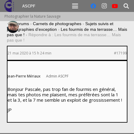
ASCPF
Photographier la Nature Sauvage
›
Forums
›
Carnets de photographes
›
Sujets suivis et
photographies d’exception
›
Les fourmis de ma terrasse… Mais
pas que !
›
Répondre à : Les fourmis de ma terrasse… Mais
pas que !
21 mai 2020 à 15 h 24 min
#17199
Jean-Pierre Mériaux
Admin ASCPF
Bonjour Pascale, pas trop fan de fourmis en général,
mais tes photos me plaisent, mes préférées sont la 1
et la 3, et la 7 me semble un exploit de grossissement !
JP