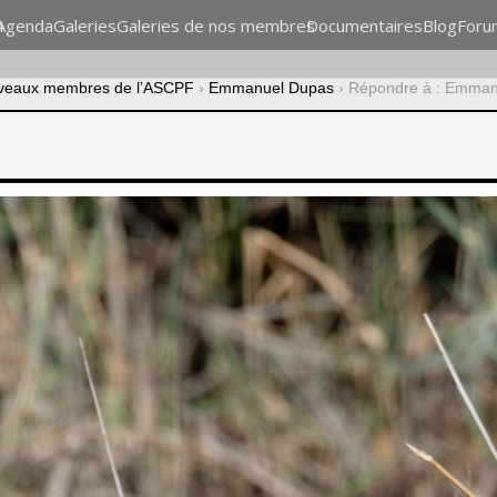
n
Agenda
Galeries
Galeries de nos membres
Documentaires
Blog
Foru
veaux membres de l’ASCPF
›
Emmanuel Dupas
›
Répondre à : Emman