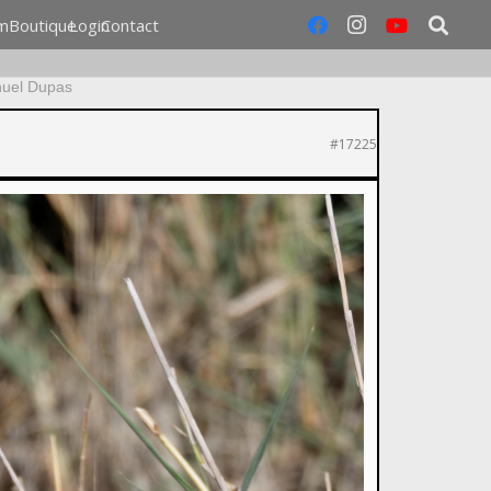
m
Boutique
Login
Contact
uel Dupas
#17225