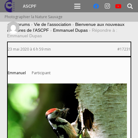
ASCPF
Photographier la Nature Sauvage
›
Forums
›
Vie de l’association
›
Bienvenue aux nouveaux
membres de l’ASCPF
›
Emmanuel Dupas
›
Répondre à :
Emmanuel Dupas
23 mai 2020 à 6 h 59 min
#17231
Emmanuel
Participant