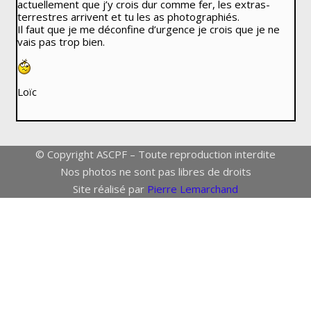
actuellement que j’y crois dur comme fer, les extras-
terrestres arrivent et tu les as photographiés.
Il faut que je me déconfine d’urgence je crois que je ne
vais pas trop bien.
Loïc
© Copyright ASCPF – Toute reproduction interdite
Nos photos ne sont pas libres de droits
Site réalisé par
Pierre Lemarchand