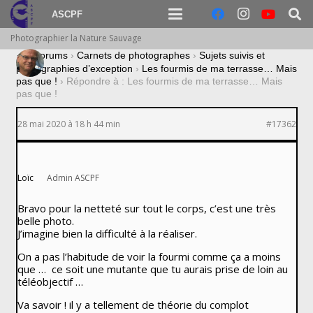
ASCPF
Photographier la Nature Sauvage
›
Forums
›
Carnets de photographes
›
Sujets suivis et
photographies d’exception
›
Les fourmis de ma terrasse… Mais
pas que !
›
Répondre à : Les fourmis de ma terrasse… Mais
pas que !
28 mai 2020 à 18 h 44 min
#17362
Loïc
Admin ASCPF
Bravo pour la netteté sur tout le corps, c’est une très
belle photo.
J’imagine bien la difficulté à la réaliser.
On a pas l’habitude de voir la fourmi comme ça a moins
que … ce soit une mutante que tu aurais prise de loin au
téléobjectif …
Va savoir ! il y a tellement de théorie du complot