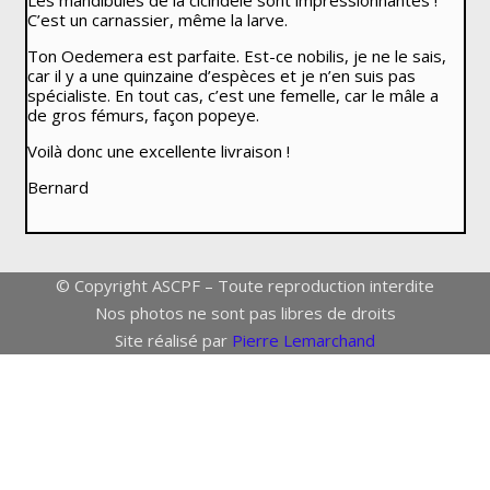
Les mandibules de la cicindèle sont impressionnantes !
C’est un carnassier, même la larve.
Ton
Oedemera
est parfaite. Est-ce
nobilis
, je ne le sais,
car il y a une quinzaine d’espèces et je n’en suis pas
spécialiste. En tout cas, c’est une femelle, car le mâle a
de gros fémurs, façon popeye.
Voilà donc une excellente livraison !
Bernard
© Copyright ASCPF – Toute reproduction interdite
Nos photos ne sont pas libres de droits
Site réalisé par
Pierre Lemarchand