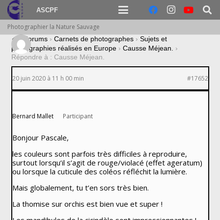
ASCPF
Photographier la Nature Sauvage
›
Forums
›
Carnets de photographes
›
Sujets et
photographies réalisés en Europe
›
Causse Méjean.
›
Répondre à : Causse Méjean.
20 juin 2020 à 11 h 00 min
#17652
Bernard Mallet
Participant
Bonjour Pascale,
les couleurs sont parfois très difficiles à reproduire,
surtout lorsqu’il s’agit de rouge/violacé (effet ageratum)
ou lorsque la cuticule des coléos réfléchit la lumière.
Mais globalement, tu t’en sors très bien.
La thomise sur orchis est bien vue et super !