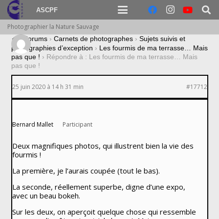
ASCPF
Photographier la Nature Sauvage
›
Forums
›
Carnets de photographes
›
Sujets suivis et
photographies d’exception
›
Les fourmis de ma terrasse… Mais
pas que !
›
Répondre à : Les fourmis de ma terrasse… Mais
pas que !
25 juin 2020 à 14 h 31 min
#17712
Bernard Mallet
Participant
Deux magnifiques photos, qui illustrent bien la vie des
fourmis !
La première, je l’aurais coupée (tout le bas).
La seconde, réellement superbe, digne d’une expo,
avec un beau bokeh.
Sur les deux, on aperçoit quelque chose qui ressemble