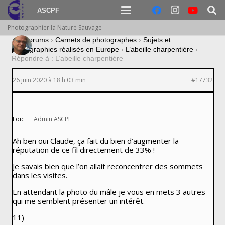
ASCPF
Photographier la Nature Sauvage
›
Forums
›
Carnets de photographes
›
Sujets et
photographies réalisés en Europe
›
L’abeille charpentière
›
Répondre à : L’abeille charpentière
26 juin 2020 à 18 h 03 min
#17732
Loïc
Admin ASCPF
Ah ben oui Claude, ça fait du bien d’augmenter la
réputation de ce fil directement de 33% !
Je savais bien que l’on allait reconcentrer des sommets
dans les visites.
En attendant la photo du mâle je vous en mets 3 autres
qui me semblent présenter un intérêt.
11)