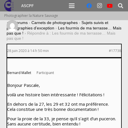
ASCPF
Photographier la Nature Sauvage
›
Forums
›
Carnets de photographes
›
Sujets suivis et
photographies d’exception
›
Les fourmis de ma terrasse… Mais
pas que !
›
Répondre à : Les fourmis de ma terrasse… Mais
pas que !
28 juin 2020 à 14 h 50 min
#17738
Bernard Mallet
Participant
Bonjour Pascale,
voilà une histoire bien intéressante ! Félicitations !
En dehors de la 27, les 29 et 32 ont ma préférence.
Cela constitue une très bonne documentation !
Pour la proie de la 33, je pense qu’il s’agit d’un puceron.
Sans aucune certitude, bien entendu !