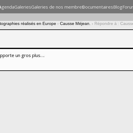
n
Agenda
Galeries
Galeries de nos membres
Documentaires
Blog
Foru
otographies réalisés en Europe
›
Causse Méjean.
›
Répondre à : Causs
 apporte un gros plus….