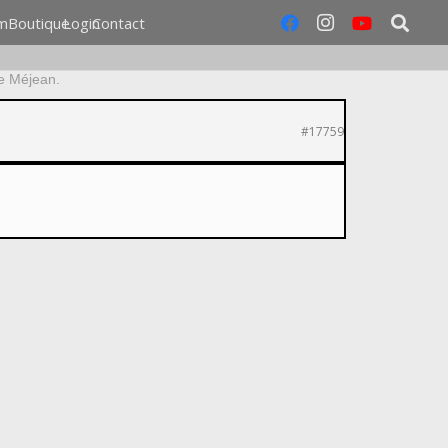
m
Boutique
Login
Contact
e Méjean.
#17759