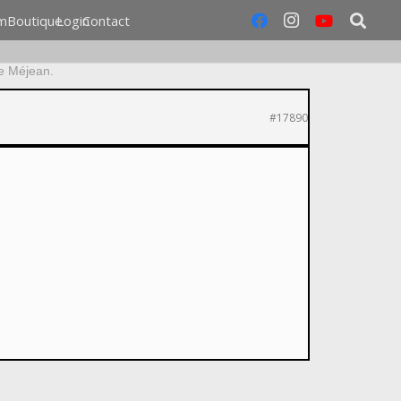
m
Boutique
Login
Contact
e Méjean.
#17890