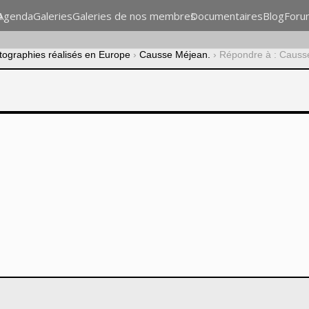
n
Agenda
Galeries
Galeries de nos membres
Documentaires
Blog
Foru
otographies réalisés en Europe
›
Causse Méjean.
›
Répondre à : Causs