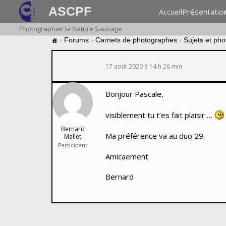
ASCPF
Accueil
Présentatio
Photographier la Nature Sauvage
›
Forums
›
Carnets de photographes
›
Sujets et ph
17 août 2020 à 14 h 26 min
Bonjour Pascale,
visiblement tu t’es fait plaisir …
Bernard
Ma préférence va au duo 29.
Mallet
Participant
Amicaement
Bernard