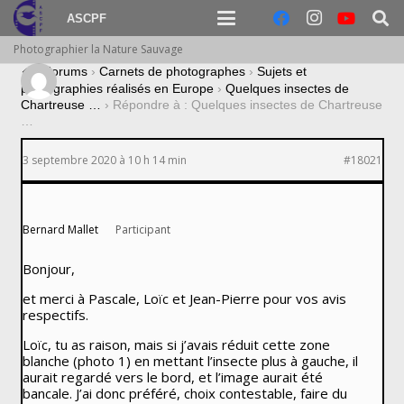
ASCPF
Photographier la Nature Sauvage
›
Forums
›
Carnets de photographes
›
Sujets et
photographies réalisés en Europe
›
Quelques insectes de
Chartreuse …
›
Répondre à : Quelques insectes de Chartreuse
…
3 septembre 2020 à 10 h 14 min
#18021
Bernard Mallet
Participant
Bonjour,
et merci à Pascale, Loïc et Jean-Pierre pour vos avis
respectifs.
Loïc, tu as raison, mais si j’avais réduit cette zone
blanche (photo 1) en mettant l’insecte plus à gauche, il
aurait regardé vers le bord, et l’image aurait été
bancale. J’ai donc préféré, choix contestable, faire du