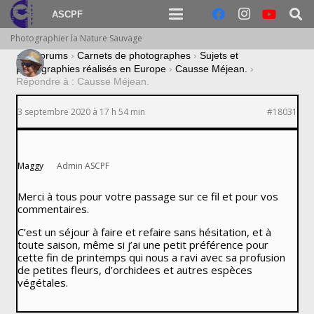
ASCPF
Photographier la Nature Sauvage
›
Forums
›
Carnets de photographes
›
Sujets et
photographies réalisés en Europe
›
Causse Méjean.
›
Répondre à : Causse Méjean.
3 septembre 2020 à 17 h 54 min
#18031
Maggy
Admin ASCPF
Merci à tous pour votre passage sur ce fil et pour vos
commentaires.
C’est un séjour à faire et refaire sans hésitation, et à
toute saison, même si j’ai une petit préférence pour
cette fin de printemps qui nous a ravi avec sa profusion
de petites fleurs, d’orchidees et autres espèces
végétales.