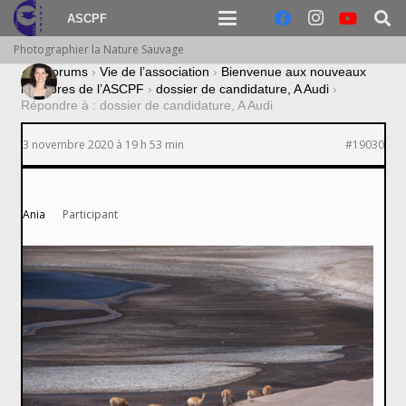
ASCPF
Photographier la Nature Sauvage
›
Forums
›
Vie de l’association
›
Bienvenue aux nouveaux
membres de l’ASCPF
›
dossier de candidature, A Audi
›
Répondre à : dossier de candidature, A Audi
3 novembre 2020 à 19 h 53 min
#19030
Ania
Participant