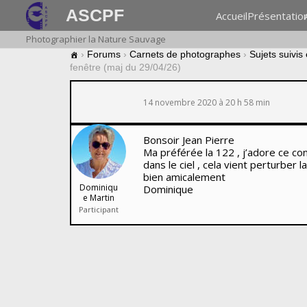
ASCPF
Accueil
Présentatio
Photographier la Nature Sauvage
›
Forums
›
Carnets de photographes
›
Sujets suivis
fenêtre (maj du 29/04/26)
14 novembre 2020 à 20 h 58 min
Bonsoir Jean Pierre
Ma préférée la 122 , j’adore ce con
dans le ciel , cela vient perturber la
bien amicalement
Dominiqu
Dominique
e Martin
Participant