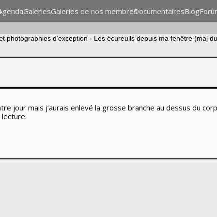
n
Agenda
Galeries
Galeries de nos membres
Documentaires
Blog
Foru
 et photographies d’exception
›
Les écureuils depuis ma fenêtre (maj d
tre jour mais j’aurais enlevé la grosse branche au dessus du corps
 lecture.