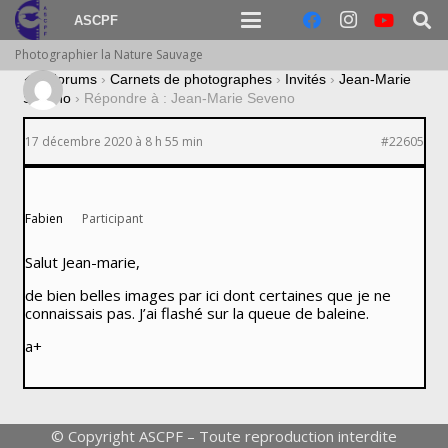
ASCPF
Photographier la Nature Sauvage
›
Forums
›
Carnets de photographes
›
Invités
›
Jean-Marie
Seveno
›
Répondre à : Jean-Marie Seveno
17 décembre 2020 à 8 h 55 min
#22605
Fabien
Participant
Salut Jean-marie,
de bien belles images par ici dont certaines que je ne
connaissais pas. J’ai flashé sur la queue de baleine.
a+
© Copyright ASCPF – Toute reproduction interdite