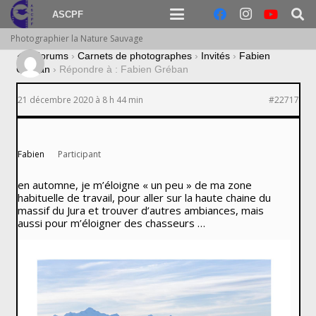
ASCPF
Photographier la Nature Sauvage
›
Forums
›
Carnets de photographes
›
Invités
›
Fabien
Gréban
›
Répondre à : Fabien Gréban
21 décembre 2020 à 8 h 44 min
#22717
Fabien
Participant
en automne, je m’éloigne « un peu » de ma zone
habituelle de travail, pour aller sur la haute chaine du
massif du Jura et trouver d’autres ambiances, mais
aussi pour m’éloigner des chasseurs …