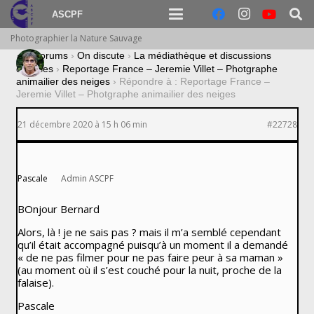
ASCPF
Photographier la Nature Sauvage
›
Forums
›
On discute
›
La médiathèque et discussions
diverses
›
Reportage France – Jeremie Villet – Photgraphe
animailier des neiges
›
Répondre à : Reportage France –
Jeremie Villet – Photgraphe animailier des neiges
21 décembre 2020 à 15 h 06 min
#22728
Pascale
Admin ASCPF
BOnjour Bernard
Alors, là ! je ne sais pas ? mais il m’a semblé cependant
qu’il était accompagné puisqu’à un moment il a demandé
« de ne pas filmer pour ne pas faire peur à sa maman »
(au moment où il s’est couché pour la nuit, proche de la
falaise).
Pascale