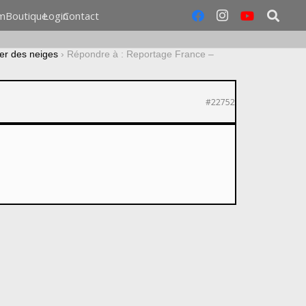
m
Boutique
Login
Contact
er des neiges
›
Répondre à : Reportage France –
#22752