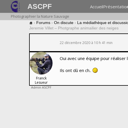
ASCPF
Accueil
Présentatio
Photographier la Nature Sauvage
›
Forums
›
On discute
›
La médiathèque et discussi
Jeremie Villet – Photgraphe animailier des neiges
22 décembre 2020 à 10 h 41 min
Oui avec une équipe pour réaliser l
Ils ont dû en ch..
Franck
Lesueur
Admin ASCPF