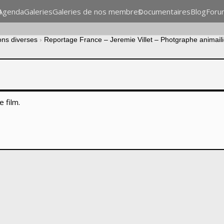
n
Agenda
Galeries
Galeries de nos membres
Documentaires
Blog
Foru
ons diverses
›
Reportage France – Jeremie Villet – Photgraphe animaili
e film.