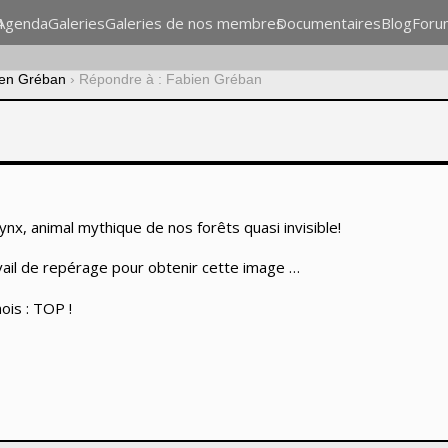
n
Agenda
Galeries
Galeries de nos membres
Documentaires
Blog
Foru
en Gréban
›
Répondre à : Fabien Gréban
nx, animal mythique de nos forêts quasi invisible!
vail de repérage pour obtenir cette image …
ois : TOP !