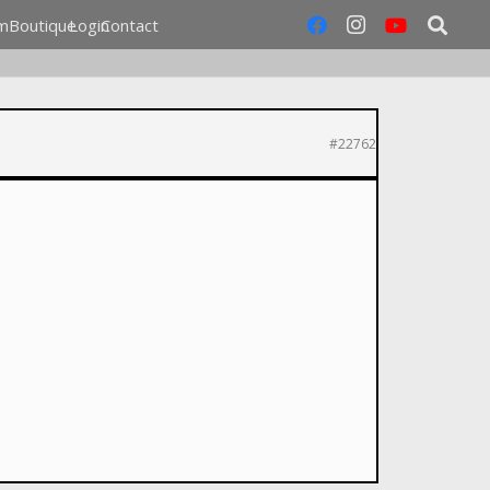
m
Boutique
Login
Contact
#22762