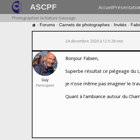
ASCPF
Accueil
Présentatio
Photographier la Nature Sauvage
›
Forums
›
Carnets de photographes
›
Invités
›
Fabi
24 décembre 2020 à 12 h 28 min
Bonjour Fabien,
Superbe résultat ce piégeage du Ly
Guy
je n’ose même pas imaginer le tra
Participant
Quant à l’ambiance autour du Cham