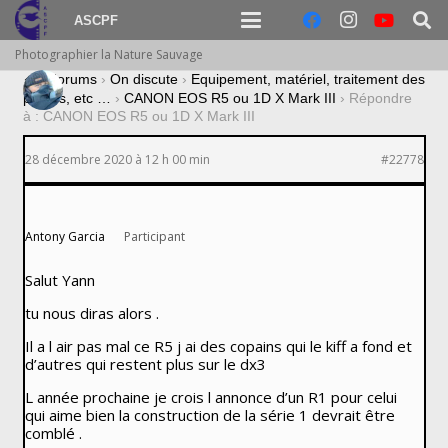
ASCPF
Photographier la Nature Sauvage
›
Forums
›
On discute
›
Equipement, matériel, traitement des
photos, etc …
›
CANON EOS R5 ou 1D X Mark III
›
Répondre
à : CANON EOS R5 ou 1D X Mark III
28 décembre 2020 à 12 h 00 min
#22778
Antony Garcia
Participant
Salut Yann
tu nous diras alors .
Il a l air pas mal ce R5 j ai des copains qui le kiff a fond et
d’autres qui restent plus sur le dx3
L année prochaine je crois l annonce d’un R1 pour celui
qui aime bien la construction de la série 1 devrait être
comblé .