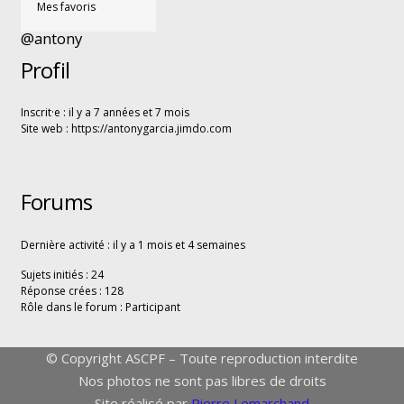
Mes favoris
@antony
Profil
Inscrit·e : il y a 7 années et 7 mois
Site web :
https://antonygarcia.jimdo.com
Forums
Dernière activité : il y a 1 mois et 4 semaines
Sujets initiés : 24
Réponse crées : 128
Rôle dans le forum : Participant
© Copyright ASCPF – Toute reproduction interdite
Nos photos ne sont pas libres de droits
Site réalisé par
Pierre Lemarchand