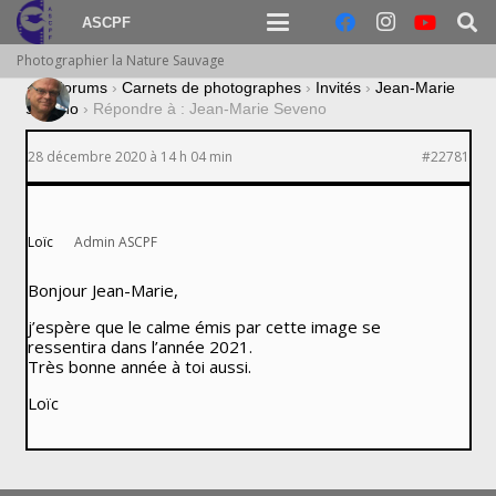
ASCPF
Photographier la Nature Sauvage
›
Forums
›
Carnets de photographes
›
Invités
›
Jean-Marie
Seveno
›
Répondre à : Jean-Marie Seveno
28 décembre 2020 à 14 h 04 min
#22781
Loïc
Admin ASCPF
Bonjour Jean-Marie,
j’espère que le calme émis par cette image se
ressentira dans l’année 2021.
Très bonne année à toi aussi.
Loïc