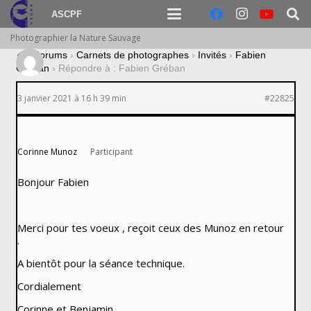
ASCPF
Photographier la Nature Sauvage
›
Forums
›
Carnets de photographes
›
Invités
›
Fabien
Gréban
›
Répondre à : Fabien Gréban
3 janvier 2021 à 16 h 39 min
#22825
Corinne Munoz
Participant
Bonjour Fabien
Merci pour tes voeux , reçoit ceux des Munoz en retour
.
A bientôt pour la séance technique.
Cordialement
Corinne et Benjamin