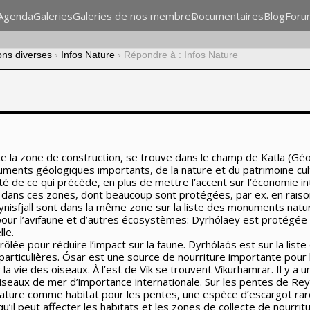
n
Agenda
Galeries
Galeries de nos membres
Documentaires
Blog
Foru
ons diverses
›
Infos Nature
›
Répondre à : Infos Nature
e la zone de construction, se trouve dans le champ de Katla (Géo
ents géologiques importants, de la nature et du patrimoine cultu
ité de ce qui précède, en plus de mettre l’accent sur l’économie i
s dans ces zones, dont beaucoup sont protégées, par ex. en raiso
ynisfjall sont dans la même zone sur la liste des monuments natur
r l’avifaune et d’autres écosystèmes: Dyrhólaey est protégée en
le.
trôlée pour réduire l’impact sur la faune. Dyrhólaós est sur la lis
particulières. Ósar est une source de nourriture importante pour l
la vie des oiseaux. À l’est de Vík se trouvent Víkurhamrar. Il y a u
eaux de mer d’importance internationale. Sur les pentes de Reynis
nature comme habitat pour les pentes, une espèce d’escargot rare
u’il peut affecter les habitats et les zones de collecte de nourrit