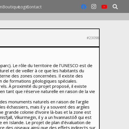
m
Boutique
Login
Contact
#23098
parc). Le rôle du territoire de l’UNESCO est de
rel et de veiller à ce que les habitants du
nterne des zones concernées. Il existe des
n de formations géologiques spéciales.
els. À proximité du projet proposé, il existe
 tant que réserve naturelle en raison de la vie
te des monuments naturels en raison de l’argile
es échassiers, mais il y a souvent des argiles
ne grande colonie d’ivoire là-bas et la zone est
fjall, Víkurmegin, il y a un hvannastóð qui est
 en Islande. Le projet de plan d’évaluation de
ure des oiseaux ainsi que des effets indirects sur