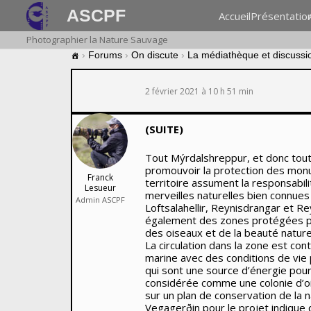
ASCPF
Accueil
Présentatio
Photographier la Nature Sauvage
›
Forums
›
On discute
›
La médiathèque et discussi
2 février 2021 à 10 h 51 min
(SUITE)
Tout Mýrdalshreppur, et donc tout
promouvoir la protection des monum
Franck
territoire assument la responsabil
Lesueur
merveilles naturelles bien connue
Admin ASCPF
Loftsalahellir, Reynisdrangar et Re
également des zones protégées pou
des oiseaux et de la beauté naturel
La circulation dans la zone est con
marine avec des conditions de vie 
qui sont une source d’énergie pour 
considérée comme une colonie d’ois
sur un plan de conservation de la 
Vegagerðin pour le projet indique q