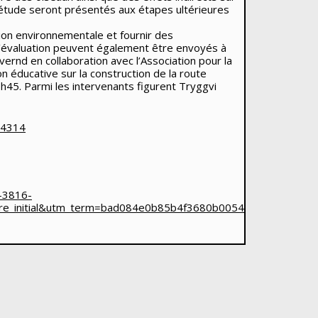
e étude seront présentés aux étapes ultérieures
ion environnementale et fournir des
d’évaluation peuvent également être envoyés à
vernd en collaboration avec l’Association pour la
n éducative sur la construction de la route
1h45. Parmi les intervenants figurent Tryggvi
44314
-3816-
are_initial&utm_term=bad084e0b85b4f3680b0054efe5071eb