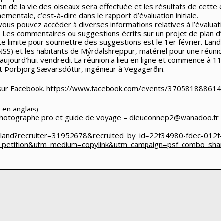
ion de la vie des oiseaux sera effectuée et les résultats de cett
mentale, c’est-à-dire dans le rapport d’évaluation initiale.
ous pouvez accéder à diverses informations relatives à l’évaluat
Les commentaires ou suggestions écrits sur un projet de plan 
ate limite pour soumettre des suggestions est le 1er février. Land
NSS) et les habitants de Mýrdalshreppur, matériel pour une réunio
aujourd’hui, vendredi. La réunion a lieu en ligne et commence à 1
t Þorbjörg Sævarsdóttir, ingénieur à Vegagerðin.
 sur Facebook.
https://www.facebook.com/events/37058188861
i en anglais)
Photographe pro et guide de voyage –
dieudonnep2@wanadoo.fr
eland?recruiter=31952678&recruited_by_id=22f34980-fdec-012f
_petition&utm_medium=copylink&utm_campaign=psf_combo_sh