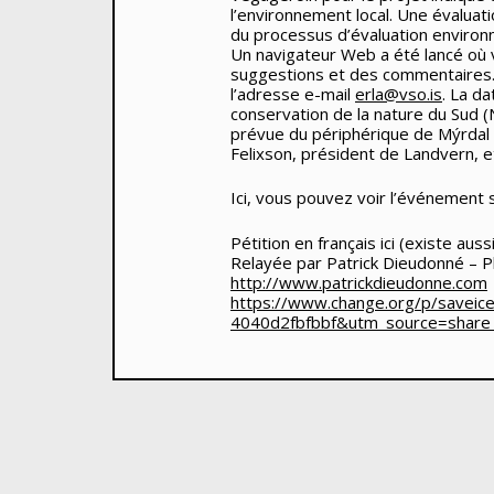
l’environnement local. Une évaluat
du processus d’évaluation environne
Un navigateur Web a été lancé où v
suggestions et des commentaires. 
l’adresse e-mail
erla@vso.is
. La d
conservation de la nature
du Sud (
prévue du périphérique de Mýrdal 
Felixson, président de Landvern, e
Ici, vous pouvez voir l’événement
Pétition en français ici (existe auss
Relayée par Patrick Dieudonné – 
http://www.patrickdieudonne.com
https://www.change.org/p/saveic
4040d2fbfbbf&utm_source=share