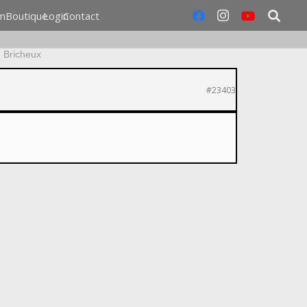
m
Boutique
Login
Contact
 Bricheux
#23403