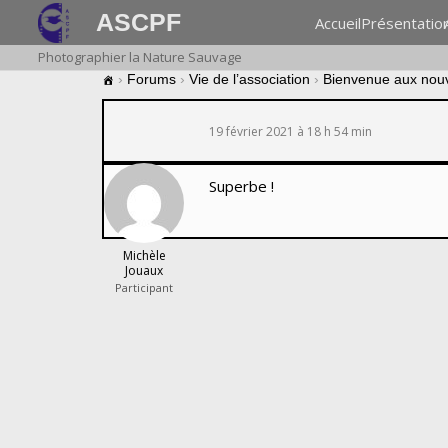
ASCPF
Accueil
Présentatio
Photographier la Nature Sauvage
›
Forums
›
Vie de l’association
›
Bienvenue aux nou
19 février 2021 à 18 h 54 min
Superbe !
Michèle
Jouaux
Participant