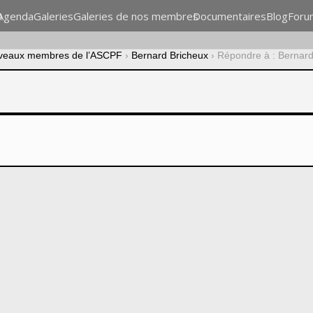
n
Agenda
Galeries
Galeries de nos membres
Documentaires
Blog
Foru
veaux membres de l’ASCPF
›
Bernard Bricheux
›
Répondre à : Bernard