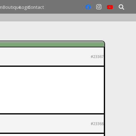
m
Boutique
Login
Contact
#23367
#23368