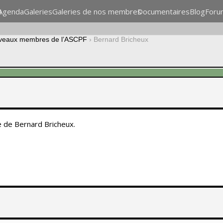
n
Agenda
Galeries
Galeries de nos membres
Documentaires
Blog
Foru
veaux membres de l’ASCPF
›
Bernard Bricheux
re de Bernard Bricheux.