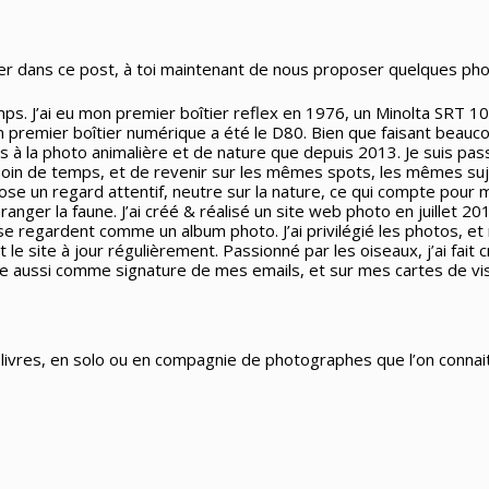
nter dans ce post, à toi maintenant de nous proposer quelques pho
emps. J’ai eu mon premier boîtier reflex en 1976, un Minolta SRT 
on premier boîtier numérique a été le D80. Bien que faisant beauc
s à la photo animalière et de nature que depuis 2013. Je suis pa
esoin de temps, et de revenir sur les mêmes spots, les mêmes suje
pose un regard attentif, neutre sur la nature, ce qui compte pour
anger la faune. J’ai créé & réalisé un site web photo en juillet 201
 se regardent comme un album photo. J’ai privilégié les photos, et 
 le site à jour régulièrement. Passionné par les oiseaux, j’ai fait c
ilise aussi comme signature de mes emails, et sur mes cartes de vis
 livres, en solo ou en compagnie de photographes que l’on connait