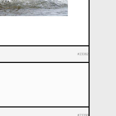
#23382
#23390