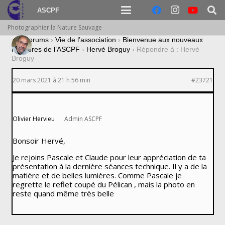
ASCPF
Photographier la Nature Sauvage
›
Forums
›
Vie de l’association
›
Bienvenue aux nouveaux
membres de l’ASCPF
›
Hervé Broguy
›
Répondre à : Hervé
Broguy
20 mars 2021 à 21 h 56 min
#23721
Olivier Hervieu
Admin ASCPF
Bonsoir Hervé,
Je rejoins Pascale et Claude pour leur appréciation de ta
présentation à la dernière séances technique. Il y a de la
matière et de belles lumières. Comme Pascale je
regrette le reflet coupé du Pélican , mais la photo en
reste quand même très belle