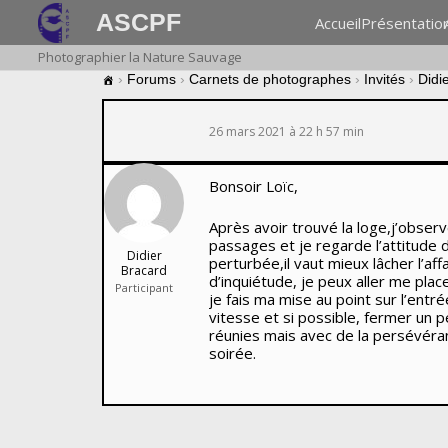
ASCPF
Accueil
Présentatio
Photographier la Nature Sauvage
›
Forums
›
Carnets de photographes
›
Invités
›
Didi
26 mars 2021 à 22 h 57 min
Bonsoir Loïc,
Après avoir trouvé la loge,j’observ
passages et je regarde l’attitude d
Didier
perturbée,il vaut mieux lâcher l’af
Bracard
d’inquiétude, je peux aller me plac
Participant
je fais ma mise au point sur l’entré
vitesse et si possible, fermer un 
réunies mais avec de la persévéranc
soirée.