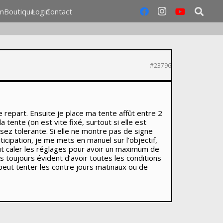
m
Boutique
Login
Contact
#23796
e repart. Ensuite je place ma tente affût entre 2
 tente (on est vite fixé, surtout si elle est
assez tolerante. Si elle ne montre pas de signe
icipation, je me mets en manuel sur l’objectif,
 faut caler les réglages pour avoir un maximum de
 toujours évident d’avoir toutes les conditions
 peut tenter les contre jours matinaux ou de