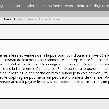
n
Agenda
Galeries
Galeries de nos membres
Documentaires
Blog
Foru
er Bracard
›
Répondre à : Didier Bracard
e les allées et venues de la huppe pour voir d’où elle arrive,où ell
e l’oiseau de loin pour voir comment elle accepte la présence de la
faire et s’abstenirde faire des images), en principe, l’espèce est 
er dans la tente entre 2 passages. Ensuite,c’est une question d’ant
e de la loge et je déclenche en rafale quand je la vois arriver. Il
peu le diaphragme pour avoir un peu de profondeur de champs. Pas
e,on arrive à juguler le tout. Si les conditions le permettent, on