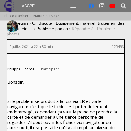
ASCPF
Photographier la Nature Sauvage
›
Forums
›
On discute
›
Equipement, matériel, traitement des
photos, etc …
›
Problème photos
›
Répondre à : Problème
photos
19 juillet 2021 à 22 h 30 min
#25493
Philippe Ricordel
Participant
Bonsoir,
si le problem se produit à la fois via LR et via le
navigateur c’est que le fichier est potentiellement
endommagé, cependant ça vaut la peine de prendre la
carte et de demander à une tierce personne de
regarder s’il peut ouvrir les fichier via navigateur ou
autre outil, il est possible qu’il y ait un pb au niveau du