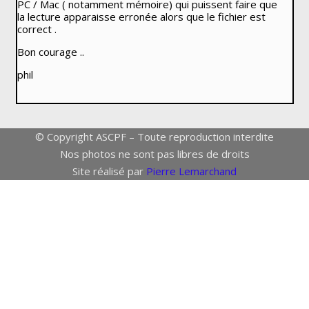
PC / Mac ( notamment mémoire) qui puissent faire que
la lecture apparaisse erronée alors que le fichier est
correct .
Bon courage ..
phil
© Copyright ASCPF – Toute reproduction interdite
Nos photos ne sont pas libres de droits
Site réalisé par
Pierre Lemarchand