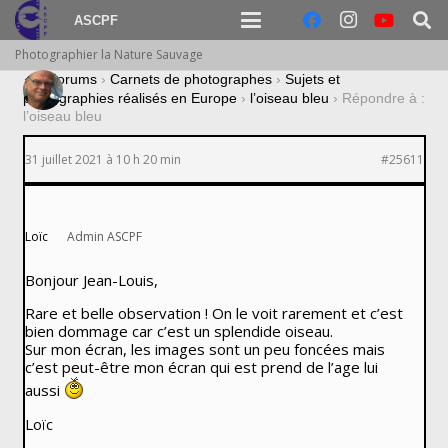
ASCPF
Photographier la Nature Sauvage
›
Forums
›
Carnets de photographes
›
Sujets et
photographies réalisés en Europe
›
l’oiseau bleu
›
Répondre à :
l’oiseau bleu
31 juillet 2021 à 10 h 20 min
#25611
Loïc
Admin ASCPF
Bonjour Jean-Louis,
Rare et belle observation ! On le voit rarement et c’est
bien dommage car c’est un splendide oiseau.
Sur mon écran, les images sont un peu foncées mais
c’est peut-être mon écran qui est prend de l’age lui
aussi
Loïc