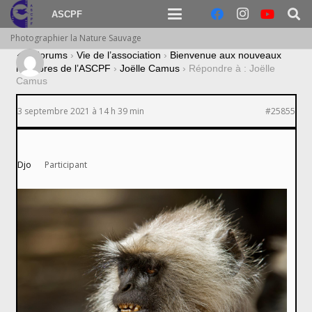
ASCPF
Photographier la Nature Sauvage
›
Forums
›
Vie de l’association
›
Bienvenue aux nouveaux
membres de l’ASCPF
›
Joëlle Camus
›
Répondre à : Joëlle
Camus
3 septembre 2021 à 14 h 39 min
#25855
Djo
Participant