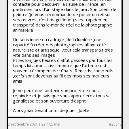
contacté pour découvrir la Faune de France ,en
particulier lors d’un stage dans le Jura . Son talent de
peintre (je vous recommande de poser un œil sur
ses œuvres ,c’est magnifique ) s’est rapidement
transporté dans le monde réel de la photographie
animalière
Un sens innée du cadrage ,de la lumière ,une
capacité à créer des photographies alliant coté
naturaliste et artistique ,tout cela transparait très
vite dans ses images
Et les longues heures d’affut passées par tous les
temps lui auront aussi montré que l’attente est
souvent récompensée : Chats ,Renards ,chevreuils
,cerfs sont devenus au fil des mois ses meilleurs
amis
Je ne peux que soutenir son projet de nous
rejoindre et je sais que vous apprecierez tous sa
gentillesse et son ouverture d’esprit
Alors ,maintenant ,à toi de jouer ,Joëlle
2 septembre 2021 à 22 h 05 min
#25848