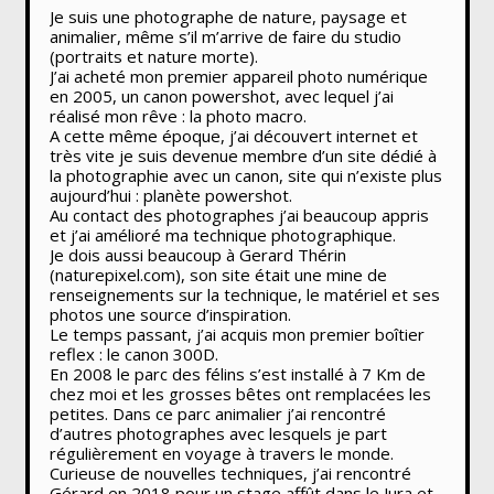
Je suis une photographe de nature, paysage et
animalier, même s’il m’arrive de faire du studio
(portraits et nature morte).
J’ai acheté mon premier appareil photo numérique
en 2005, un canon powershot, avec lequel j’ai
réalisé mon rêve : la photo macro.
A cette même époque, j’ai découvert internet et
très vite je suis devenue membre d’un site dédié à
la photographie avec un canon, site qui n’existe plus
aujourd’hui : planète powershot.
Au contact des photographes j’ai beaucoup appris
et j’ai amélioré ma technique photographique.
Je dois aussi beaucoup à Gerard Thérin
(naturepixel.com), son site était une mine de
renseignements sur la technique, le matériel et ses
photos une source d’inspiration.
Le temps passant, j’ai acquis mon premier boîtier
reflex : le canon 300D.
En 2008 le parc des félins s’est installé à 7 Km de
chez moi et les grosses bêtes ont remplacées les
petites. Dans ce parc animalier j’ai rencontré
d’autres photographes avec lesquels je part
régulièrement en voyage à travers le monde.
Curieuse de nouvelles techniques, j’ai rencontré
Gérard en 2018 pour un stage affût dans le Jura et