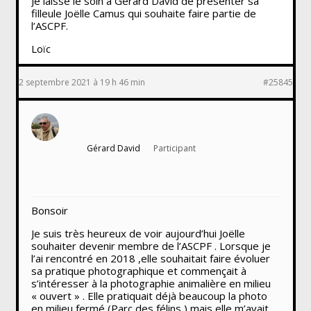
Je laisse le soin à Gérard David de présenter sa
filleule Joëlle Camus qui souhaite faire partie de
l’ASCPF.
Loïc
2 septembre 2021 à 19 h 46 min
#25845
Gérard David
Participant
Bonsoir
Je suis très heureux de voir aujourd’hui Joëlle
souhaiter devenir membre de l’ASCPF . Lorsque je
l’ai rencontré en 2018 ,elle souhaitait faire évoluer
sa pratique photographique et commençait à
s’intéresser à la photographie animalière en milieu
« ouvert » . Elle pratiquait déjà beaucoup la photo
en milieu fermé (Parc des félins ) mais elle m’avait