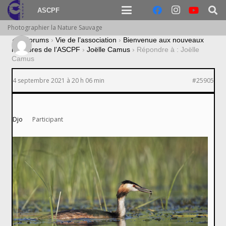
ASCPF
Photographier la Nature Sauvage
›
Forums
›
Vie de l’association
›
Bienvenue aux nouveaux
membres de l’ASCPF
›
Joëlle Camus
›
Répondre à : Joëlle
Camus
4 septembre 2021 à 20 h 06 min
#25905
Djo
Participant