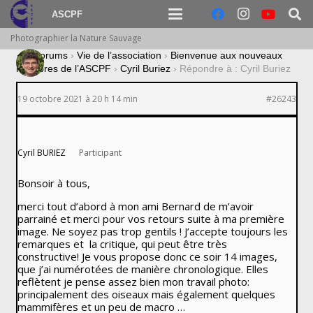
ASCPF
Photographier la Nature Sauvage
›
Forums
›
Vie de l’association
›
Bienvenue aux nouveaux
membres de l’ASCPF
›
Cyril Buriez
›
Répondre à : Cyril Buriez
19 octobre 2021 à 20 h 14 min
#26243
Cyril BURIEZ
Participant
Bonsoir à tous,
merci tout d’abord à mon ami Bernard de m’avoir
parrainé et merci pour vos retours suite à ma première
image. Ne soyez pas trop gentils ! J’accepte toujours les
remarques et la critique, qui peut être très
constructive! Je vous propose donc ce soir 14 images,
que j’ai numérotées de manière chronologique. Elles
reflètent je pense assez bien mon travail photo:
principalement des oiseaux mais également quelques
mammifères et un peu de macro …