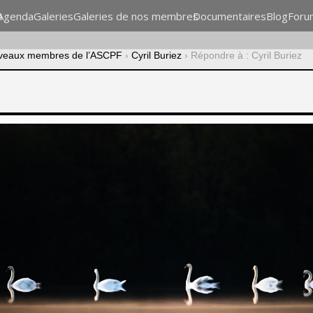
n
Agenda
Galeries
Galeries de nos membres
Documentaires
Blog
Foru
veaux membres de l’ASCPF
›
Cyril Buriez
›
Répondre à : Cyril Buriez