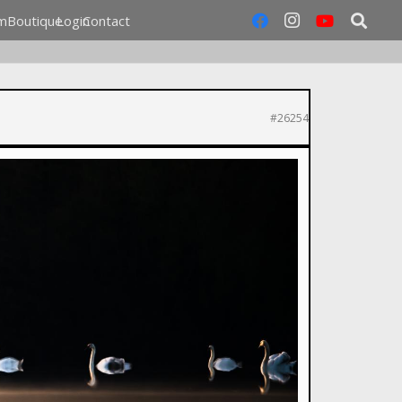
m
Boutique
Login
Contact
#26254