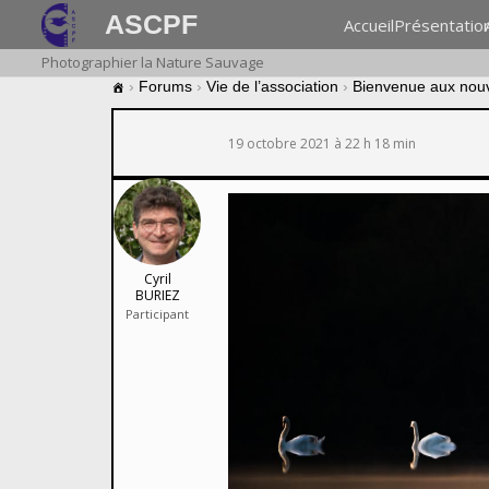
ASCPF
Accueil
Présentatio
Photographier la Nature Sauvage
›
Forums
›
Vie de l’association
›
Bienvenue aux nou
19 octobre 2021 à 22 h 18 min
Cyril
BURIEZ
Participant