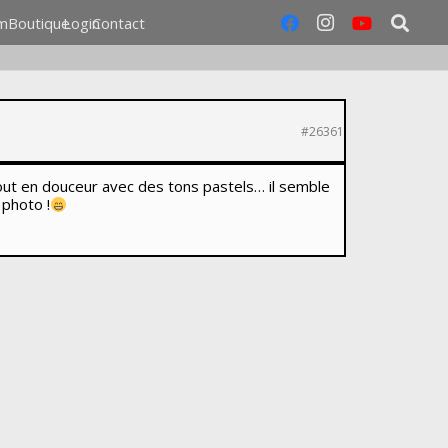
m
Boutique
Login
Contact
#26361
tout en douceur avec des tons pastels… il semble
 photo !