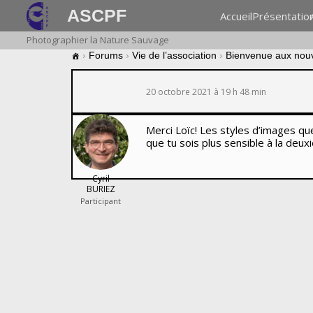
ASCPF
Accueil
Présentatio
Photographier la Nature Sauvage
›
Forums
›
Vie de l’association
›
Bienvenue aux nou
20 octobre 2021 à 19 h 48 min
Merci Loïc! Les styles d’images qu
que tu sois plus sensible à la deux
Cyril
BURIEZ
Participant