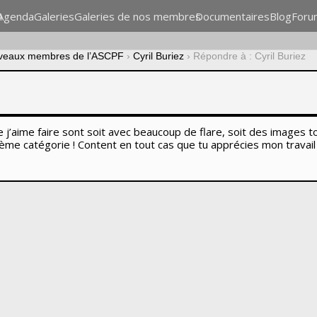
n
Agenda
Galeries
Galeries de nos membres
Documentaires
Blog
Foru
veaux membres de l’ASCPF
›
Cyril Buriez
›
Répondre à : Cyril Buriez
e j’aime faire sont soit avec beaucoup de flare, soit des images 
ième catégorie ! Content en tout cas que tu apprécies mon travail