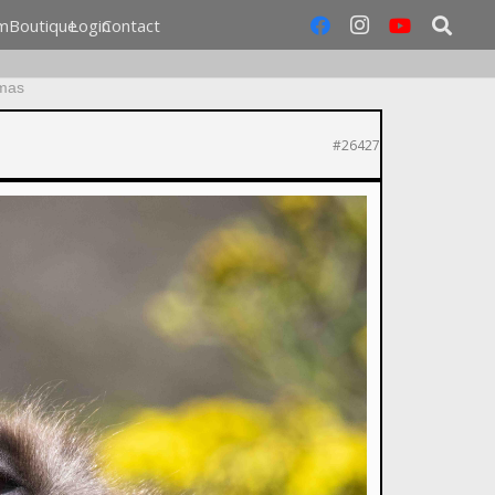
m
Boutique
Login
Contact
omas
#26427