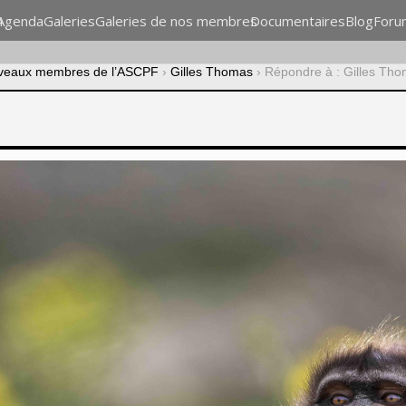
n
Agenda
Galeries
Galeries de nos membres
Documentaires
Blog
Foru
veaux membres de l’ASCPF
›
Gilles Thomas
›
Répondre à : Gilles Th