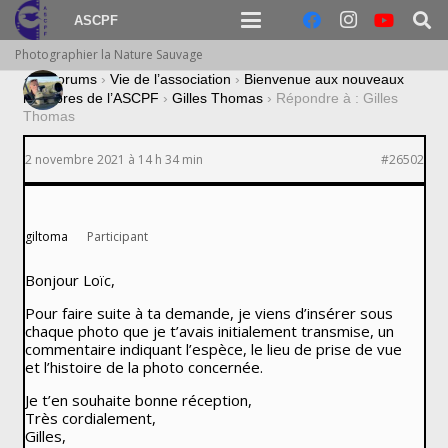
ASCPF
Photographier la Nature Sauvage
›
Forums
›
Vie de l’association
›
Bienvenue aux nouveaux
membres de l’ASCPF
›
Gilles Thomas
›
Répondre à : Gilles
Thomas
2 novembre 2021 à 14 h 34 min
#26502
giltoma
Participant
Bonjour Loïc,
Pour faire suite à ta demande, je viens d’insérer sous
chaque photo que je t’avais initialement transmise, un
commentaire indiquant l’espèce, le lieu de prise de vue
et l’histoire de la photo concernée.
Je t’en souhaite bonne réception,
Très cordialement,
Gilles,