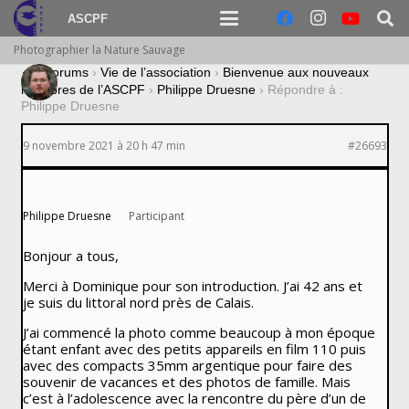
ASCPF
Photographier la Nature Sauvage
›
Forums
›
Vie de l’association
›
Bienvenue aux nouveaux
membres de l’ASCPF
›
Philippe Druesne
›
Répondre à :
Philippe Druesne
9 novembre 2021 à 20 h 47 min
#26693
Philippe Druesne
Participant
Bonjour a tous,
Merci à Dominique pour son introduction. J’ai 42 ans et
je suis du littoral nord près de Calais.
J’ai commencé la photo comme beaucoup à mon époque
étant enfant avec des petits appareils en film 110 puis
avec des compacts 35mm argentique pour faire des
souvenir de vacances et des photos de famille. Mais
c’est à l’adolescence avec la rencontre du père d’un de