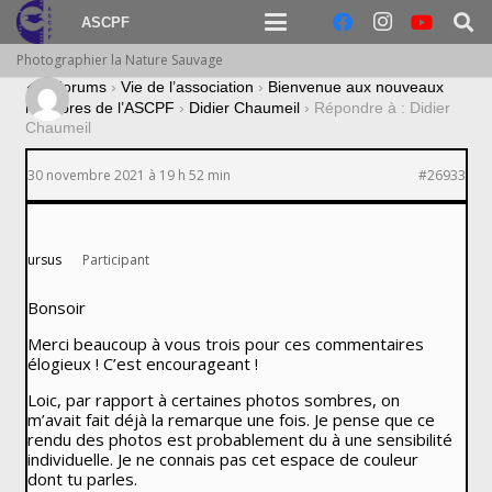
ASCPF
Photographier la Nature Sauvage
›
Forums
›
Vie de l’association
›
Bienvenue aux nouveaux
membres de l’ASCPF
›
Didier Chaumeil
›
Répondre à : Didier
Chaumeil
30 novembre 2021 à 19 h 52 min
#26933
ursus
Participant
Bonsoir
Merci beaucoup à vous trois pour ces commentaires
élogieux ! C’est encourageant !
Loic, par rapport à certaines photos sombres, on
m’avait fait déjà la remarque une fois. Je pense que ce
rendu des photos est probablement du à une sensibilité
individuelle. Je ne connais pas cet espace de couleur
dont tu parles.