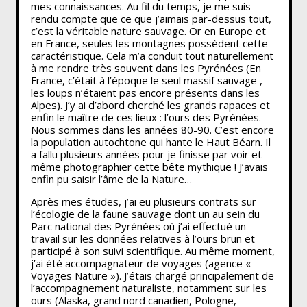
mes connaissances. Au fil du temps, je me suis
rendu compte que ce que j’aimais par-dessus tout,
c’est la véritable nature sauvage. Or en Europe et
en France, seules les montagnes possèdent cette
caractéristique. Cela m’a conduit tout naturellement
à me rendre très souvent dans les Pyrénées (En
France, c’était à l’époque le seul massif sauvage ,
les loups n’étaient pas encore présents dans les
Alpes). J’y ai d’abord cherché les grands rapaces et
enfin le maître de ces lieux : l’ours des Pyrénées.
Nous sommes dans les années 80-90. C’est encore
la population autochtone qui hante le Haut Béarn. Il
a fallu plusieurs années pour je finisse par voir et
même photographier cette bête mythique ! J’avais
enfin pu saisir l’âme de la Nature…
Après mes études, j’ai eu plusieurs contrats sur
l’écologie de la faune sauvage dont un au sein du
Parc national des Pyrénées où j’ai effectué un
travail sur les données relatives à l’ours brun et
participé à son suivi scientifique. Au même moment,
j’ai été accompagnateur de voyages (agence «
Voyages Nature »). J’étais chargé principalement de
l’accompagnement naturaliste, notamment sur les
ours (Alaska, grand nord canadien, Pologne,