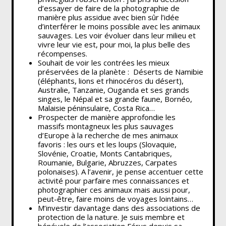
d’essayer de faire de la photographie de
manière plus assidue avec bien sûr l’idée
d’interférer le moins possible avec les animaux
sauvages. Les voir évoluer dans leur milieu et
vivre leur vie est, pour moi, la plus belle des
récompenses.
Souhait de voir les contrées les mieux
préservées de la planète : Déserts de Namibie
(éléphants, lions et rhinocéros du désert),
Australie, Tanzanie, Ouganda et ses grands
singes, le Népal et sa grande faune, Bornéo,
Malaisie péninsulaire, Costa Rica…
Prospecter de manière approfondie les
massifs montagneux les plus sauvages
d’Europe à la recherche de mes animaux
favoris : les ours et les loups (Slovaquie,
Slovénie, Croatie, Monts Cantabriques,
Roumanie, Bulgarie, Abruzzes, Carpates
polonaises). A l’avenir, je pense accentuer cette
activité pour parfaire mes connaissances et
photographier ces animaux mais aussi pour,
peut-être, faire moins de voyages lointains…
M’investir davantage dans des associations de
protection de la nature. Je suis membre et
bénévole de l’association Férus depuis sa