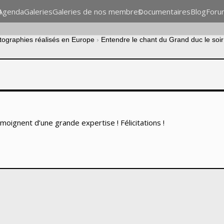
n
Agenda
Galeries
Galeries de nos membres
Documentaires
Blog
Foru
otographies réalisés en Europe
›
Entendre le chant du Grand duc le soir
moignent d’une grande expertise ! Félicitations !