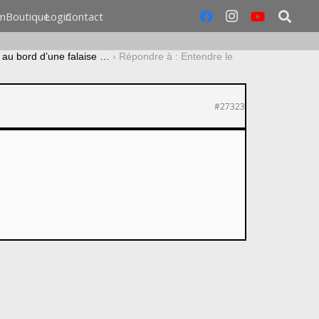
m
Boutique
Login
Contact
 au bord d’une falaise …
›
Répondre à : Entendre le
#27323