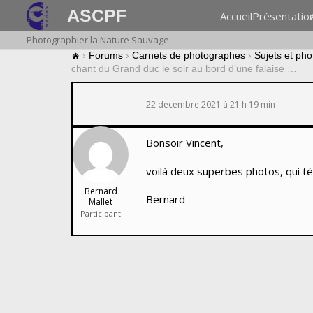
ASCPF
Accueil
Présentatio
Photographier la Nature Sauvage
›
Forums
›
Carnets de photographes
›
Sujets et ph
chant du Grand duc le soir au bord d’une falaise …
22 décembre 2021 à 21 h 19 min
Bonsoir Vincent,
voilà deux superbes photos, qui té
Bernard
Bernard
Mallet
Participant