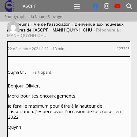
ASCPF
Photographier la Nature Sauvage
›
Forums
›
Vie de l’association
›
Bienvenue aux nouveaux
membres de l’ASCPF
›
MANH QUYNH CHU
›
Répondre à :
MANH QUYNH CHU
22 décembre 2021 à 22 h 13 min
#27325
Quynh Chu
Participant
Bonjour Olivier,
Merci pour tes encouragements.
Je ferai le maximum pour être à la hauteur de
l’association. J’espère avoir l’occasion de se croiser en
2022.
Quynh