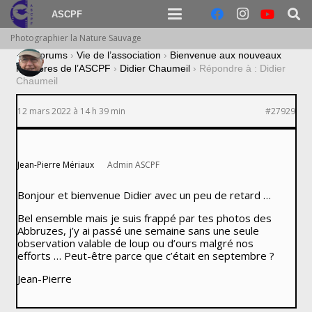
ASCPF
Photographier la Nature Sauvage
›
Forums
›
Vie de l’association
›
Bienvenue aux nouveaux
membres de l’ASCPF
›
Didier Chaumeil
›
Répondre à : Didier
Chaumeil
12 mars 2022 à 14 h 39 min
#27929
Jean-Pierre Mériaux
Admin ASCPF
Bonjour et bienvenue Didier avec un peu de retard …
Bel ensemble mais je suis frappé par tes photos des
Abbruzes, j’y ai passé une semaine sans une seule
observation valable de loup ou d’ours malgré nos
efforts … Peut-être parce que c’était en septembre ?
Jean-Pierre