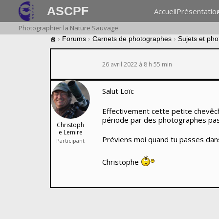
ASCPF
Accueil
Présentatio
Photographier la Nature Sauvage
›
Forums
›
Carnets de photographes
›
Sujets et ph
26 avril 2022 à 8 h 55 min
Salut Loïc
Effectivement cette petite chevêc
période par des photographes pas
Christoph
e Lemire
Préviens moi quand tu passes dans
Participant
Christophe