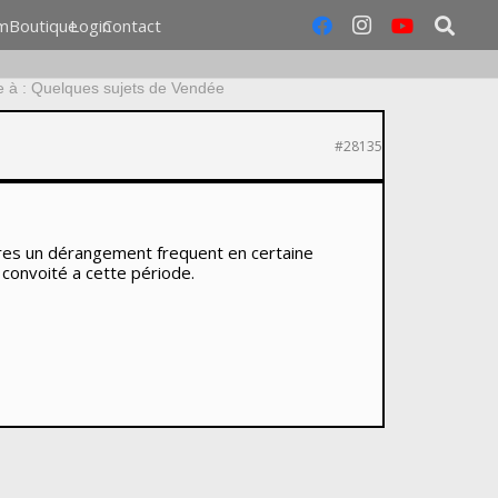
m
Boutique
Login
Contact
 à : Quelques sujets de Vendée
#28135
res un dérangement frequent en certaine
convoité a cette période.