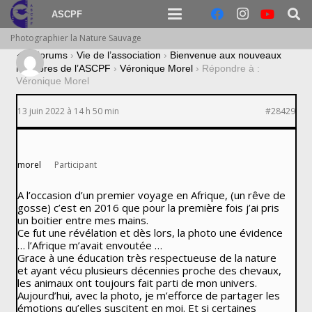
ASCPF
Photographier la Nature Sauvage
›
Forums
›
Vie de l’association
›
Bienvenue aux nouveaux
membres de l’ASCPF
›
Véronique Morel
›
Répondre à :
Véronique Morel
13 juin 2022 à 14 h 50 min
#28429
morel
Participant
A l’occasion d’un premier voyage en Afrique, (un rêve de
gosse) c’est en 2016 que pour la première fois j’ai pris
un boitier entre mes mains.
Ce fut une révélation et dès lors, la photo une évidence
… l’Afrique m’avait envoutée …
Grace à une éducation très respectueuse de la nature
et ayant vécu plusieurs décennies proche des chevaux,
les animaux ont toujours fait parti de mon univers.
Aujourd’hui, avec la photo, je m’efforce de partager les
émotions qu’elles suscitent en moi. Et si certaines