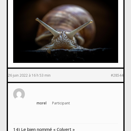
26 juin 2022 à 16 h 53 min
#28544
morel
Participant
14) Le bien nommé « Colvert »