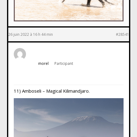
26 juin 2022 à 16 h 44 min
#28541
morel
Participant
11) Amboseli – Magical Kilimandjaro.