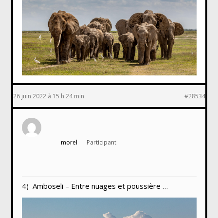
26 juin 2022 à 15 h 24 min
#28534
morel
Participant
4) Amboseli – Entre nuages et poussière …