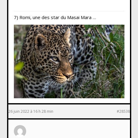
7) Romi, une des star du Masai Mara …
26 juin 2022 à 16 h 28 min
#28538