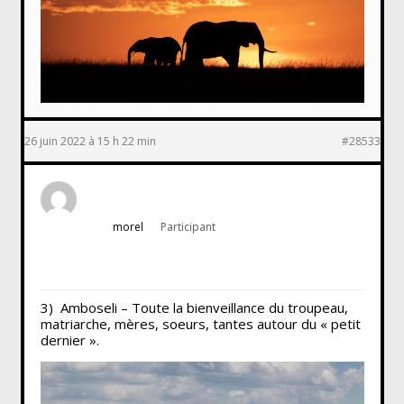
26 juin 2022 à 15 h 22 min
#28533
morel
Participant
3) Amboseli – Toute la bienveillance du troupeau,
matriarche, mères, soeurs, tantes autour du « petit
dernier ».