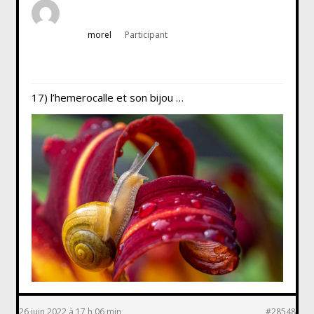
morel
Participant
17) l’hemerocalle et son bijou …
26 juin 2022 à 17 h 06 min
#28548