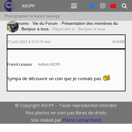
ASCPF
Photographier la Nature Sauvage
›
Forums
›
Vie du Forum
›
Présentation des membres du
forum
›
Bonjour à tous
›
Répondre à : Bonjour à tous
21 juin 2022 à 15 h 15 min
#28495
Franck Lesueur
Admin ASCPF
Sympa de découvrir un coin que je connais pas
© Copyright ASCPF – Toute reproduction interdite
Nos photos ne sont pas libres de droits
Site réalisé par
Pierre Lemarchand