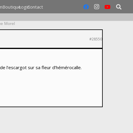
m
Boutique
Login
Contact
ue Morel
#28550
de l’escargot sur sa fleur d’hémérocalle.