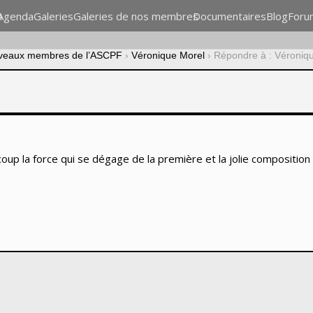
n
Agenda
Galeries
Galeries de nos membres
Documentaires
Blog
Foru
veaux membres de l’ASCPF
›
Véronique Morel
›
Répondre à : Véroniq
coup la force qui se dégage de la première et la jolie composition 