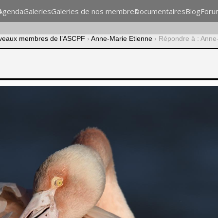
n
Agenda
Galeries
Galeries de nos membres
Documentaires
Blog
Foru
veaux membres de l’ASCPF
›
Anne-Marie Etienne
›
Répondre à : Anne