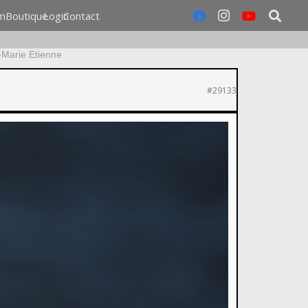
m
Boutique
Login
Contact
-Marie Etienne
#29133